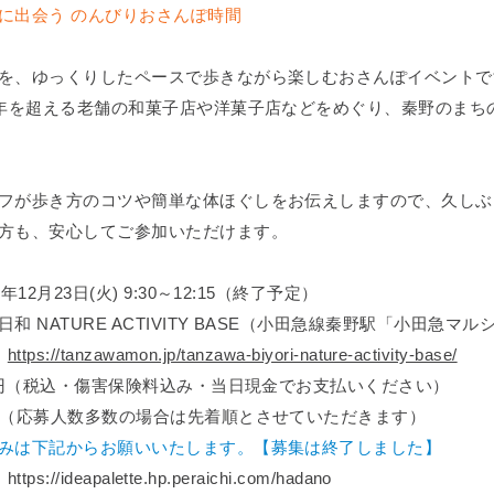
に出会う のんびりおさんぽ時間
を、ゆっくりしたペースで歩きながら楽しむおさんぽイベントで
0年を超える老舗の和菓子店や洋菓子店などをめぐり、秦野のまち
フが歩き方のコツや簡単な体ほぐしをお伝えしますので、久しぶ
方も、安心してご参加いただけます。
5年12月23日(火) 9:30～12:15（終了予定）
日和 NATURE ACTIVITY BASE（小田急線秦野駅「小田急マ
→
https://tanzawamon.jp/tanzawa-biyori-nature-activity-base/
00円（税込・傷害保険料込み・当日現金でお支払いください）
人（応募人数多数の場合は先着順とさせていただきます）
みは下記からお願いいたします。【募集は終了しました】
//ideapalette.hp.peraichi.com/hadano