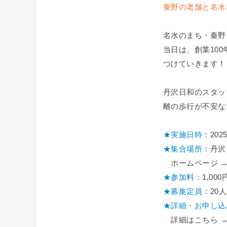
秦野の老舗と名水
名水のまち・秦野
当日は、創業10
つけていきます！
丹沢日和のスタッ
離の歩行が不安な
★実施日時
：202
★集合場所
：丹沢
ホームページ 
★参加料
：1,0
★募集定員
：20
★詳細・お申し込
詳細はこちら → https: