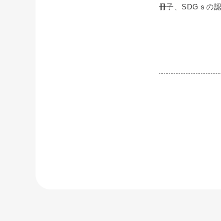
冊子、SDGｓの